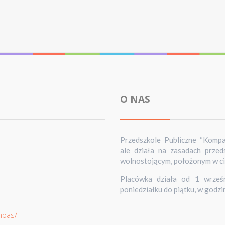
O NAS
Przedszkole Publiczne “Komp
ale działa na zasadach prze
wolnostojącym, położonym w cich
Placówka działa od 1 wrześn
poniedziałku do piątku, w godzi
mpas/