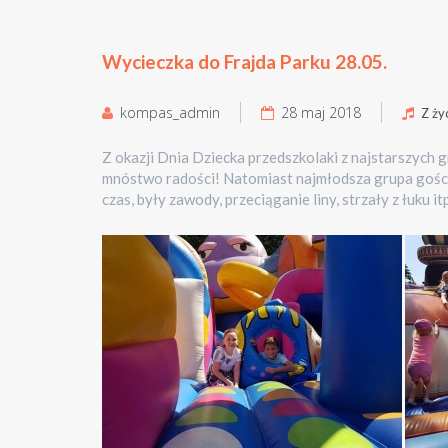
Wycieczka do Frajda Parku 28.05.
kompas_admin
28 maj 2018
Z ży
Z okazji Dnia Dziecka przedszkolaki z najstarszych 
mnóstwo radości! Natomiast najmłodsza grupa gości
czas, były zawody, przeciąganie liny, strzały z łuku itp