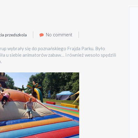
No comment
cia przedszkola
grup wybrały się do poznańskiego Frajda Parku. Było
ła u siebie animatorów zabaw… i również wesoło spędzili
.