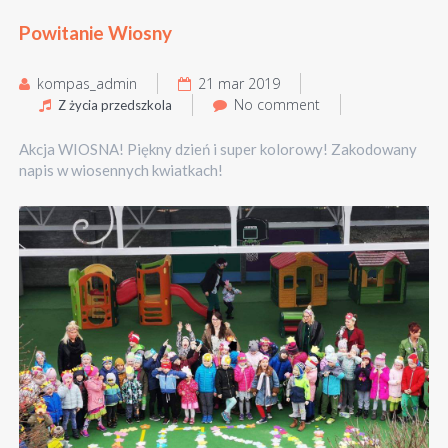
Powitanie Wiosny
kompas_admin
21 mar 2019
No comment
Z życia przedszkola
Akcja WIOSNA! Piękny dzień i super kolorowy! Zakodowany
napis w wiosennych kwiatkach!