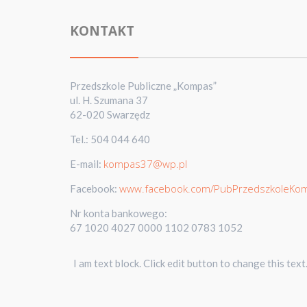
KONTAKT
Przedszkole Publiczne „Kompas”
ul. H. Szumana 37
62-020 Swarzędz
Tel.: 504 044 640
kompas37@wp.pl
E-mail:
www.facebook.com/PubPrzedszkoleKo
Facebook:
Nr konta bankowego:
67 1020 4027 0000 1102 0783 1052
I am text block. Click edit button to change this text