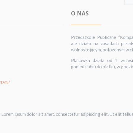
O NAS
Przedszkole Publiczne “Komp
ale działa na zasadach prze
wolnostojącym, położonym w cich
Placówka działa od 1 wrześn
poniedziałku do piątku, w godzi
mpas/
. Lorem ipsum dolor sit amet, consectetur adipiscing elit. Ut elit tellu