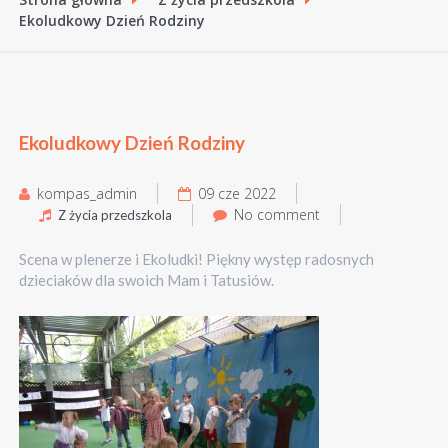
Ekoludkowy Dzień Rodziny
Ekoludkowy Dzień Rodziny
kompas_admin
09 cze 2022
No comment
Z życia przedszkola
Scena w plenerze i Ekoludki! Piękny występ radosnych
dzieciaków dla swoich Mam i Tatusiów.