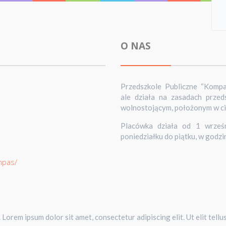
O NAS
Przedszkole Publiczne “Komp
ale działa na zasadach prze
wolnostojącym, położonym w cich
Placówka działa od 1 wrześn
poniedziałku do piątku, w godzi
mpas/
. Lorem ipsum dolor sit amet, consectetur adipiscing elit. Ut elit tellu