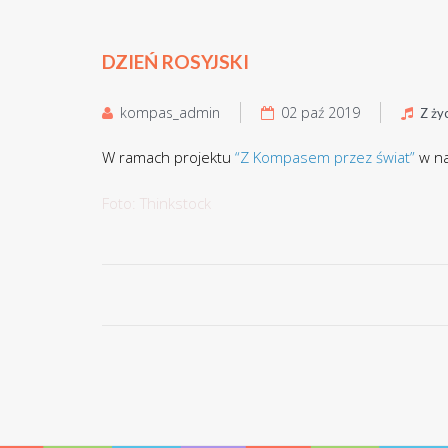
DZIEŃ ROSYJSKI
kompas_admin
02 paź 2019
Z ży
W ramach projektu
“Z Kompasem przez świat”
w na
Foto: Thinkstock