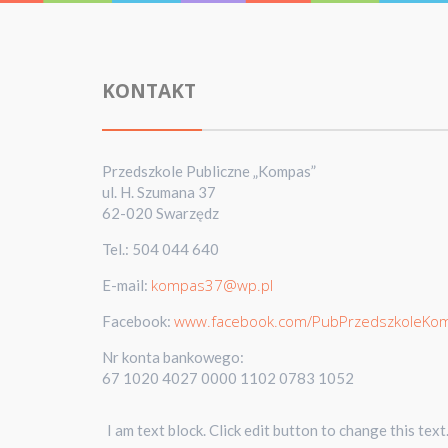
KONTAKT
Przedszkole Publiczne „Kompas”
ul. H. Szumana 37
62-020 Swarzędz
Tel.: 504 044 640
kompas37@wp.pl
E-mail:
www.facebook.com/PubPrzedszkoleKo
Facebook:
Nr konta bankowego:
67 1020 4027 0000 1102 0783 1052
I am text block. Click edit button to change this text