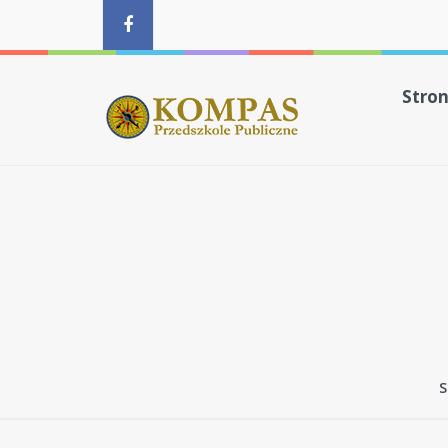
Stro
S