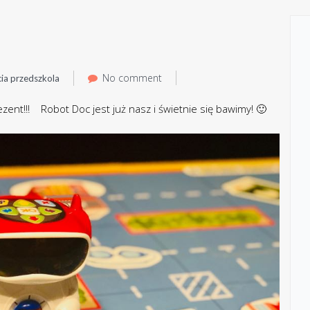
No comment
cia przedszkola
ezent!!! Robot Doc jest już nasz i świetnie się bawimy! 🙂