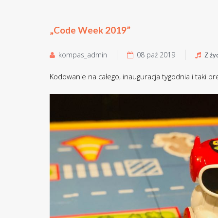
„Code Week 2019”
kompas_admin
08 paź 2019
Z ży
Kodowanie na całego, inauguracja tygodnia i taki pr