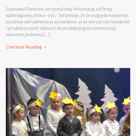
Szanowni Państwo, otrzymaliśmy informację od firmy
kateringowej, która -cyt.: “informuje, że ze względu na wzrost
kosztów zatrudnienia pracowników oraz wzrost cen towarów
i produktów potrzebnych do produkcji gastronomicznej
zmuszeni jesteśmy […]
Continue Reading