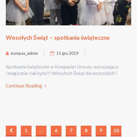
Wesołych Świąt – spotkania świąteczne
kompas_admin
15 gru 2019
Spotkania świąteczne w Kompasie! Uroczo, wzruszająco
i magicznie-tak było!!! Wesołych Świąt dla wszystkich !
Continue Reading
1
…
6
7
8
9
10