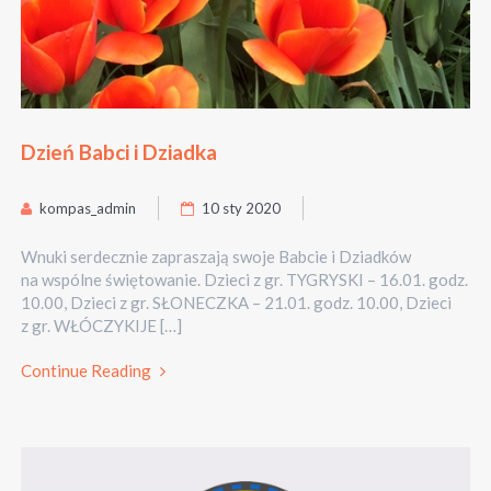
Dzień Babci i Dziadka
kompas_admin
10 sty 2020
Wnuki serdecznie zapraszają swoje Babcie i Dziadków
na wspólne świętowanie. Dzieci z gr. TYGRYSKI – 16.01. godz.
10.00, Dzieci z gr. SŁONECZKA – 21.01. godz. 10.00, Dzieci
z gr. WŁÓCZYKIJE […]
Continue Reading