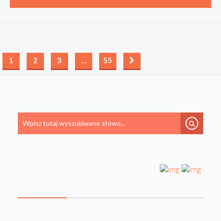
1
2
3
…
55