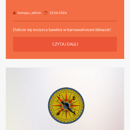
kompas_admin
12 lut 2026
Dobrze się wszyscy bawimy w karnawałowym klimacie!
CZYTAJ DALEJ