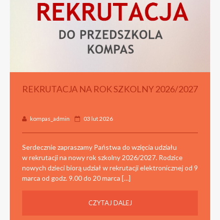
REKRUTACJA NA ROK SZKOLNY 2026/2027
kompas_admin
03 lut 2026
Serdecznie zapraszamy Państwa do wzięcia udziału
w rekrutacji na nowy rok szkolny 2026/2027. Rodzice
nowych dzieci biorą udział w rekrutacji elektronicznej od 9
marca od godz. 9.00 do 20 marca […]
CZYTAJ DALEJ