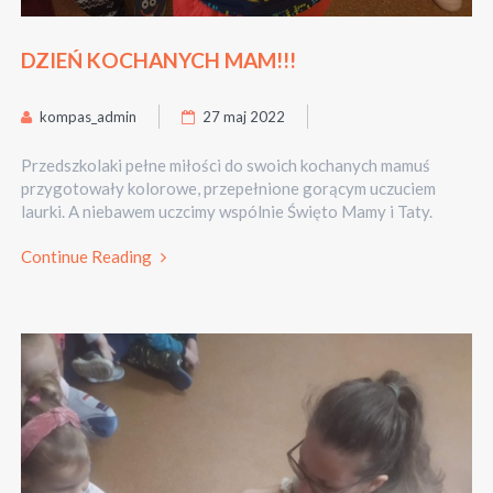
DZIEŃ KOCHANYCH MAM!!!
kompas_admin
27 maj 2022
Przedszkolaki pełne miłości do swoich kochanych mamuś
przygotowały kolorowe, przepełnione gorącym uczuciem
laurki. A niebawem uczcimy wspólnie Święto Mamy i Taty.
Continue Reading