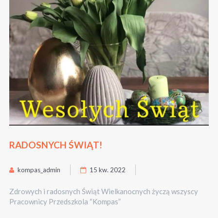
RADOSNYCH ŚWIĄT!
kompas_admin
15 kw. 2022
Zdrowych i radosnych Świąt Wielkanocnych życzą wszyscy
Pracownicy Przedszkola “Kompas”