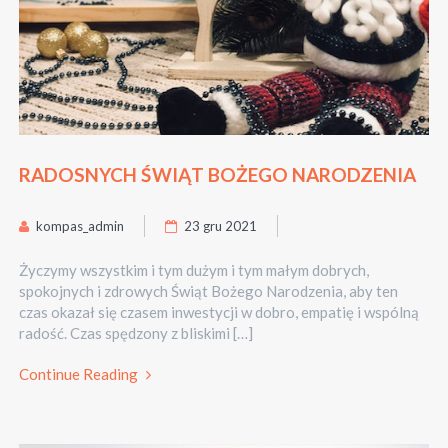
RADOSNYCH ŚWIĄT BOŻEGO NARODZENIA
kompas_admin
23 gru 2021
Życzymy wszystkim i tym dużym i tym małym dobrych,
spokojnych i zdrowych Świąt Bożego Narodzenia, aby ten
czas okazał się czasem inwestycji w dobro, empatię i wspólną
radość. Czas spędzony z bliskimi […]
Continue Reading