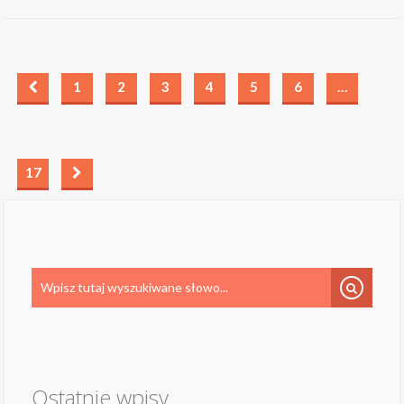
1
2
3
4
5
6
…
17
Ostatnie wpisy