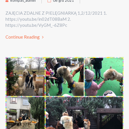
kompas_admin
08 gru 2021
ZAJĘCIA ZDALNE Z PIELĘGNIARKĄ 1,2/12/2021 1.
https://youtu.be/in02dT08BaM 2.
https://youtu.be/VyGM_-6Z8Pc
Continue Reading