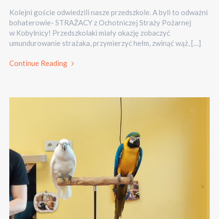
Kolejni goście odwiedzili nasze przedszkole. A byli to odważni
bohaterowie- STRAŻACY z Ochotniczej Straży Pożarnej
w Kobylnicy! Przedszkolaki miały okazję zobaczyć
umundurowanie strażaka, przymierzyć hełm, zwinąć wąż, […]
Continue Reading